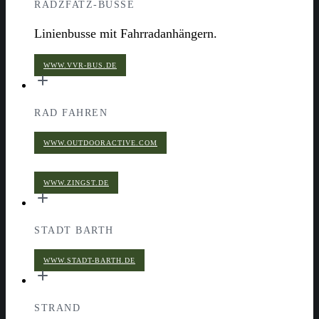
RADZFATZ-BUSSE
Linienbusse mit Fahrradanhängern.
WWW.VVR-BUS.DE
RAD FAHREN
WWW.OUTDOORACTIVE.COM
WWW.ZINGST.DE
STADT BARTH
WWW.STADT-BARTH.DE
STRAND