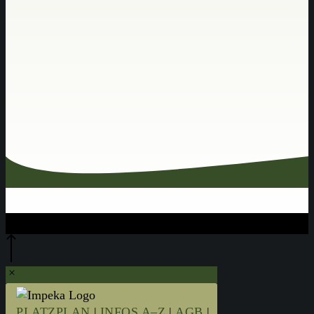
Close
PLATZPLAN
|
INFOS A–Z
|
AGB
|